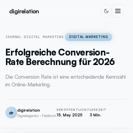
Skip to content
digirelation
DIGITAL MARKETING
JOURNAL
›
DIGITAL MARKETING
Erfolgreiche Conversion-
Rate Berechnung für 2026
Die Conversion Rate ist eine entscheidende Kennzahl
im Online-Marketing.
digirelation
VERÖFFENTLICHT
LESEZEIT
dr
15. May 2025
3 Min.
Digitalagentur · Feldkirch