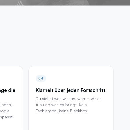
All Services
→
04
age die
Klarheit über jeden Fortschritt
Du siehst was wir tun, warum wir es
eladen,
tun und was es bringt. Kein
oogle
Fachjargon, keine Blackbox.
npasst.