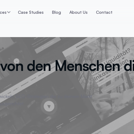
ices
Case Studies
Blog
About Us
Contact
n
E-Commerce
Data Ana
ps die konvertieren
Webshop Lösungen &
Dashboards
Technologien
Datenaufbere
Magento
von den Menschen d
r
E-Commerce T
Shopify
tur
Google Track
Webshop Lösungen
icklung
KI-Datenanaly
WooCommerce
ing
Meta Trackin
twickeln SEO-Strategien die zu deinem Markt
usgerichtet