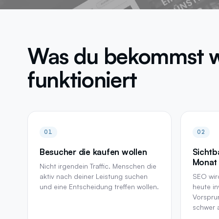
Free
· Free SEO Audit + 15 Min. Expert Call
→
Was du bekommst w
funktioniert
01
02
Besucher die kaufen wollen
Sichtb
Monat 
Nicht irgendein Traffic. Menschen die
aktiv nach deiner Leistung suchen
SEO wird
und eine Entscheidung treffen wollen.
heute in
Vorspru
schwer 