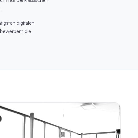
.
igsten digitalen
tbewerbern die