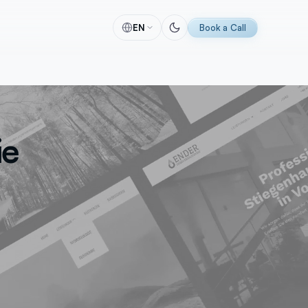
EN
Book a Call
lytics
Software
 & Tracking
Individuelle Software-Lösungen
itung
Automatisierungen
ie
racking
CRM-Lösungen
ing
ERP-Lösungen
se
Individuelle Entwicklung
g
KI Implementierung
MVP-Entwicklung
Perfex CRM