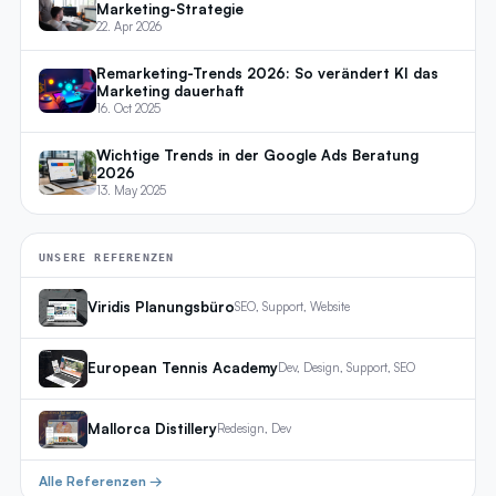
Marketing-Strategie
22. Apr 2026
Remarketing-Trends 2026: So verändert KI das
Marketing dauerhaft
16. Oct 2025
Wichtige Trends in der Google Ads Beratung
2026
13. May 2025
UNSERE REFERENZEN
Viridis Planungsbüro
SEO, Support, Website
European Tennis Academy
Dev, Design, Support, SEO
Mallorca Distillery
Redesign, Dev
Alle Referenzen →