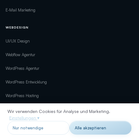
E-Mail Marketing
WEBDESIGN
UI/UX Design
Webflow Agentur
WordPress Agentur
WordPress Entwicklung
WordPress Hosting
Wir verwenden Cookies für Analyse und Marketing.
E-COMMERCE
Einstellungen
▾
Magento
Nur notwendige
Alle akzeptieren