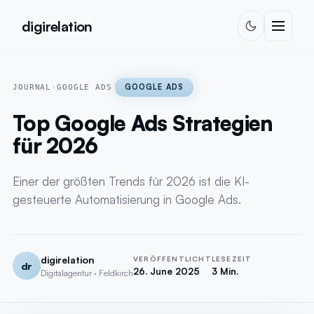
Skip to content
digirelation
GOOGLE ADS
JOURNAL
›
GOOGLE ADS
Top Google Ads Strategien
für 2026
Einer der größten Trends für 2026 ist die KI-
gesteuerte Automatisierung in Google Ads.
digirelation
VERÖFFENTLICHT
LESEZEIT
dr
26. June 2025
3 Min.
Digitalagentur · Feldkirch