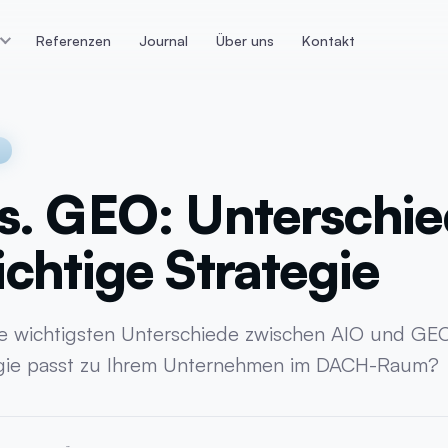
Referenzen
Journal
Über uns
Kontakt
n
E-Commerce
Datenan
ps die konvertieren
Webshop Lösungen &
Dashboards
Technologien
Datenaufbere
Magento
s. GEO: Unterschi
r
E-Commerce T
Shopify
tur
Google Track
ichtige Strategie
Webshop Lösungen
icklung
KI-Datenanaly
WooCommerce
ing
Meta Trackin
ie wichtigsten Unterschiede zwischen AIO und GE
gie passt zu Ihrem Unternehmen im DACH-Raum?