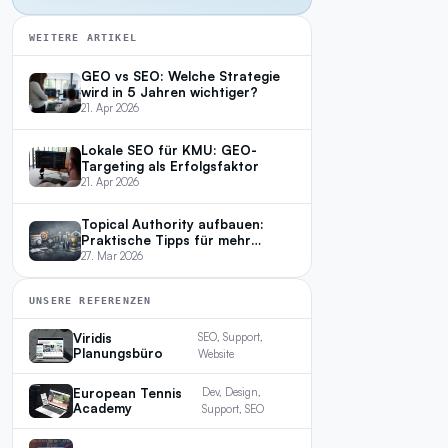
WEITERE ARTIKEL
GEO vs SEO: Welche Strategie
wird in 5 Jahren wichtiger?
21. Apr 2026
Lokale SEO für KMU: GEO-
Targeting als Erfolgsfaktor
21. Apr 2026
Topical Authority aufbauen:
Praktische Tipps für mehr
Sichtbarkeit
27. Mar 2026
UNSERE REFERENZEN
Viridis
SEO, Support,
Planungsbüro
Website
European Tennis
Dev, Design,
Academy
Support, SEO