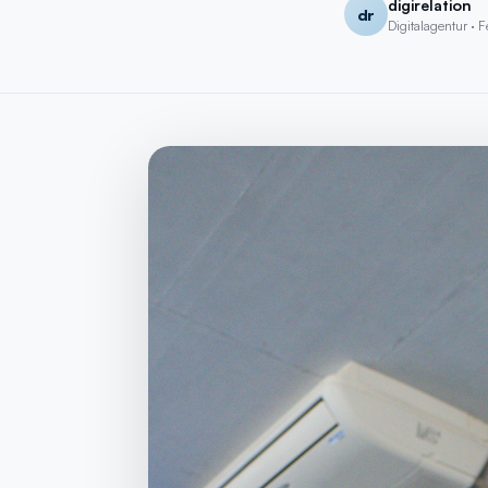
digirelation
dr
Digitalagentur · F
Kostenlos
· SEO-Analyse + 15 Min. Call mit Experte
→