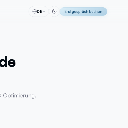
DE
Erstgespräch buchen
alyse
Software
 & Tracking
Individuelle Software-Lösungen
itung
Automatisierungen
ede
racking
CRM-Lösungen
ing
ERP-Lösungen
se
Individuelle Entwicklung
g
KI Implementierung
MVP-Entwicklung
O Optimierung.
Perfex CRM