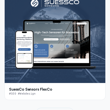
SuessCo Sensors FlexCo
#SEO #Webdesign