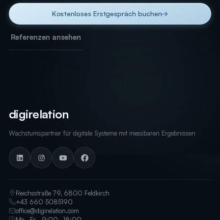
Kostenloses Erstgespräch buchen
→
Referenzen ansehen
digirelation
Wachstumspartner für digitale Systeme mit messbaren Ergebnissen
Reichsstraße 79, 6800 Feldkirch
+43 660 5085190
office@digirelation.com
Mo–Fr · 9:00–18:00