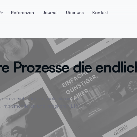
Referenzen
Journal
Über uns
Kontakt
n
E-Commerce
Datenan
ps die konvertieren
Webshop Lösungen &
Dashboards
Technologien
Datenaufbere
Magento
 Prozesse die endlic
r
E-Commerce T
Shopify
tur
Google Track
Webshop Lösungen
icklung
KI-Datenanaly
WooCommerce
ing
Meta Trackin
 zehn verschiedenen Tools die nichts
, implementieren und integrieren ERP-