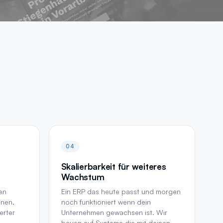
Alle Leistungen
→
04
Skalierbarkeit für weiteres
Wachstum
en
Ein ERP das heute passt und morgen
anen,
noch funktioniert wenn dein
erter
Unternehmen gewachsen ist. Wir
bauen auf Systeme die mit deinen