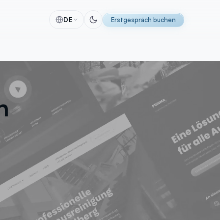
DE
Erstgespräch buchen
alyse
Software
 & Tracking
Individuelle Software-Lösungen
itung
Automatisierungen
h
racking
CRM-Lösungen
ing
ERP-Lösungen
se
Individuelle Entwicklung
g
KI Implementierung
MVP-Entwicklung
Perfex CRM