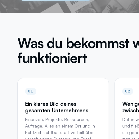
Kostenlos
· SEO-Analyse + 15 Min. Call mit Experte
→
Was du bekommst we
funktioniert
01
02
Ein klares Bild deines
Wenige
gesamten Unternehmens
zwisch
Finanzen, Projekte, Ressourcen,
Daten w
Aufträge. Alles an einem Ort und in
und flie
Echtzeit sichtbar statt verteilt über
sie gebr
verschiedene Systeme und Excel-
manuell