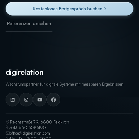
Kostenloses Erstgespräch buchen
→
Referenzen ansehen
digirelation
Wachstumspartner für digitale Systeme mit messbaren Ergebnissen
Reichsstraße 79, 6800 Feldkirch
+43 660 5085190
office@digirelation.com
Mo–Fr · 9:00–18:00