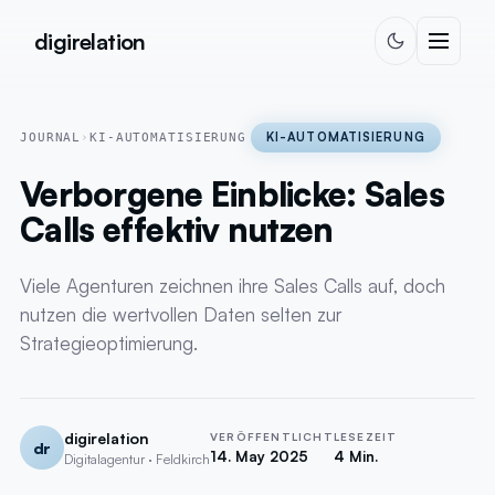
Zum Inhalt springen
digirelation
KI-AUTOMATISIERUNG
JOURNAL
›
KI-AUTOMATISIERUNG
Verborgene Einblicke: Sales
Calls effektiv nutzen
Viele Agenturen zeichnen ihre Sales Calls auf, doch
nutzen die wertvollen Daten selten zur
Strategieoptimierung.
digirelation
VERÖFFENTLICHT
LESEZEIT
dr
14. May 2025
4 Min.
Digitalagentur · Feldkirch