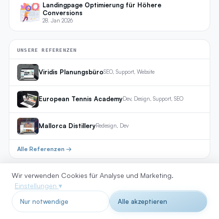
Landingpage Optimierung für Höhere
Conversions
28. Jan 2026
UNSERE REFERENZEN
Viridis Planungsbüro
SEO, Support, Website
European Tennis Academy
Dev, Design, Support, SEO
Mallorca Distillery
Redesign, Dev
Alle Referenzen →
Wir verwenden Cookies für Analyse und Marketing.
Einstellungen
▾
Nur notwendige
Alle akzeptieren
GOOGLE BEWERTUNGEN