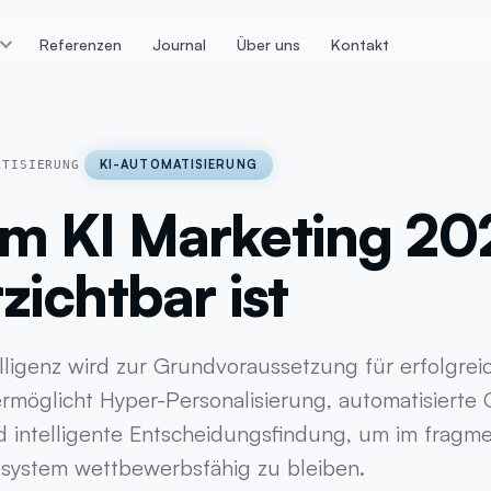
Referenzen
Journal
Über uns
Kontakt
n
E-Commerce
Datenan
ps die konvertieren
Webshop Lösungen &
Dashboards
Technologien
KI-AUTOMATISIERUNG
ATISIERUNG
Datenaufbere
Magento
m KI Marketing 20
r
E-Commerce T
Shopify
tur
Google Track
zichtbar ist
Webshop Lösungen
icklung
KI-Datenanaly
WooCommerce
ing
Meta Trackin
elligenz wird zur Grundvoraussetzung für erfolgrei
ermöglicht Hyper-Personalisierung, automatisierte
 intelligente Entscheidungsfindung, um im fragme
system wettbewerbsfähig zu bleiben.