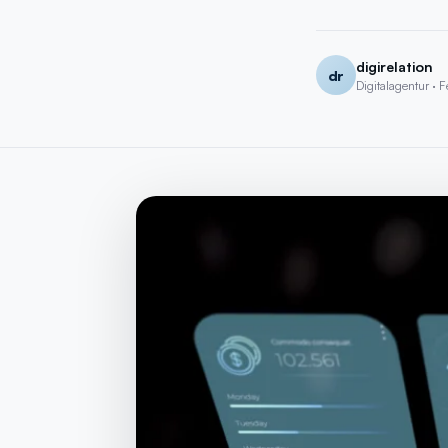
Kostenlos
· SEO-Analyse + 15 Min. Call mit Experte
→
digirelation
dr
Digitalagentur · F