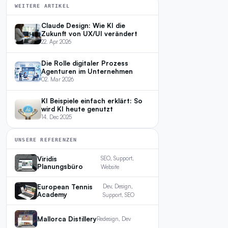
WEITERE ARTIKEL
Claude Design: Wie KI die
Zukunft von UX/UI verändert
22. Apr 2026
Die Rolle digitaler Prozess
Agenturen im Unternehmen
02. Mar 2026
KI Beispiele einfach erklärt: So
wird KI heute genutzt
14. Dec 2025
UNSERE REFERENZEN
Viridis
SEO, Support,
Planungsbüro
Website
European Tennis
Dev, Design,
Academy
Support, SEO
Mallorca Distillery
Redesign, Dev