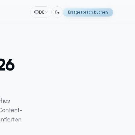
DE
Erstgespräch buchen
alyse
Software
 & Tracking
Individuelle Software-Lösungen
itung
Automatisierungen
26
racking
CRM-Lösungen
ing
ERP-Lösungen
se
Individuelle Entwicklung
g
KI Implementierung
MVP-Entwicklung
ches
Perfex CRM
 Content-
ntierten