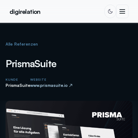
Zum Inhalt springen
digirelation
Alle Referenzen
PrismaSuite
KUNDE
WEBSITE
PrismaSuite
www.prismasuite.io ↗