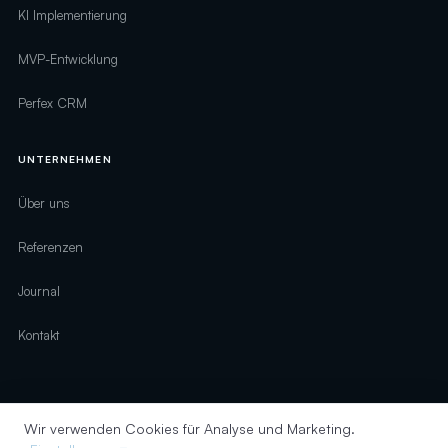
KI Implementierung
MVP-Entwicklung
Perfex CRM
UNTERNEHMEN
Über uns
Referenzen
Journal
Kontakt
Wir verwenden Cookies für Analyse und Marketing.
© 2026 digirelation · Alle Rechte vorbehalten