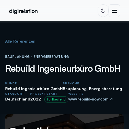
Zum Inhalt springen
digirelation
Alle Referenzen
BAUPLANUNG · ENERGIEBERATUNG
Rebuild Ingenieurbüro GmbH
KUNDE
BRANCHE
Rebuild Ingenieurbüro GmbH
Bauplanung, Energieberatung
STANDORT
PROJEKTSTART
WEBSITE
Deutschland
2022
www.rebuild-now.com ↗
Fortlaufend