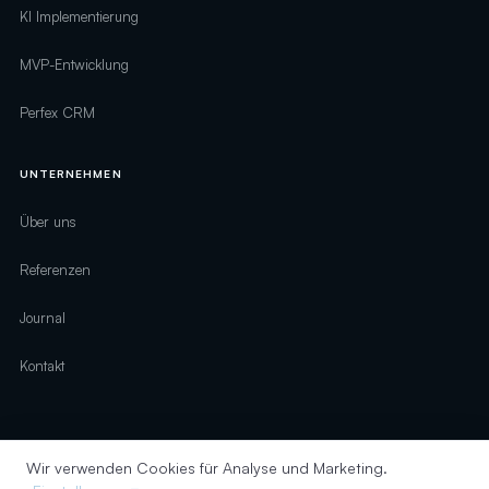
KI Implementierung
MVP-Entwicklung
Perfex CRM
UNTERNEHMEN
Über uns
Referenzen
Journal
Kontakt
Wir verwenden Cookies für Analyse und Marketing.
© 2026 digirelation · Alle Rechte vorbehalten