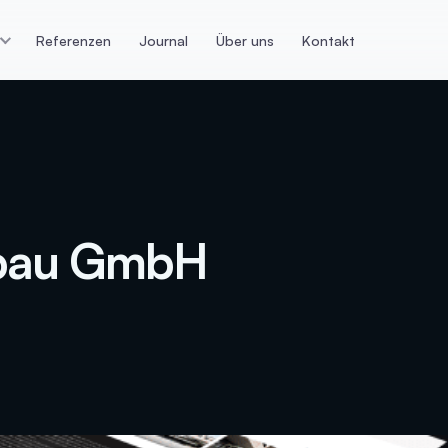
Referenzen
Journal
Über uns
Kontakt
n
E-Commerce
Datenan
ps die konvertieren
Webshop Lösungen &
Dashboards
Technologien
Datenaufbere
Magento
r
E-Commerce T
Shopify
tur
Google Track
zbau GmbH
Webshop Lösungen
icklung
KI-Datenanaly
WooCommerce
ing
Meta Trackin