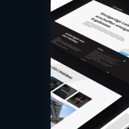
Kostenlos
· SEO-Analyse + 15 Min. Call mit Experte
→