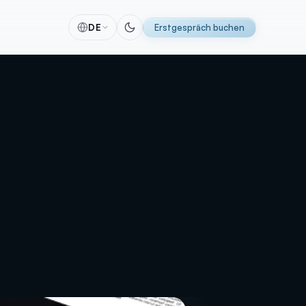
DE
Erstgespräch buchen
alyse
Software
 & Tracking
Individuelle Software-Lösungen
itung
Automatisierungen
racking
CRM-Lösungen
ing
ERP-Lösungen
se
Individuelle Entwicklung
g
KI Implementierung
MVP-Entwicklung
Perfex CRM