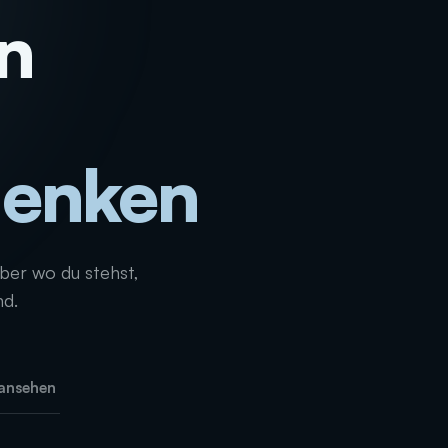
in
 denken
_
über wo du stehst,
nd.
 ansehen