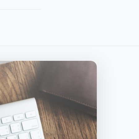
All Services
→