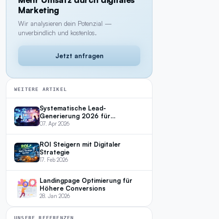
Marketing
Wir analysieren dein Potenzial —
unverbindlich und kostenlos.
Jetzt anfragen
WEITERE ARTIKEL
Systematische Lead-
Generierung 2026 für
Unternehmen
07. Apr 2026
ROI Steigern mit Digitaler
Strategie
17. Feb 2026
Landingpage Optimierung für
Höhere Conversions
28. Jan 2026
UNSERE REFERENZEN