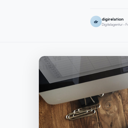
Free
· Free SEO Audit + 15 Min. Expert Call
→
digirelation
dr
Digitalagentur · F