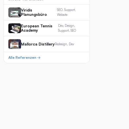
Viridis
SEO, Support,
Planungsbüro
Website
European Tennis
Dev, Design,
Academy
Support, SEO
Mallorca Distillery
Redesign, Dev
Alle Referenzen →