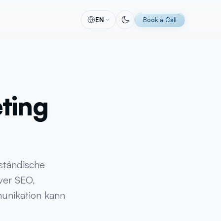
EN
Book a Call
lytics
Software
 & Tracking
Individuelle Software-Lösungen
itung
Automatisierungen
ting
racking
CRM-Lösungen
ing
ERP-Lösungen
se
Individuelle Entwicklung
g
KI Implementierung
MVP-Entwicklung
lständische
Perfex CRM
ver SEO,
unikation kann