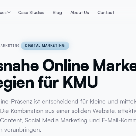
ices
Case Studies
Blog
About Us
Contact
n
E-Commerce
Data Ana
ps die konvertieren
Webshop Lösungen &
Dashboards
Technologien
DIGITAL MARKETING
MARKETING
Datenaufbere
Magento
snahe Online Marke
r
E-Commerce T
Shopify
tur
Google Track
egien für KMU
Webshop Lösungen
icklung
KI-Datenanaly
WooCommerce
ing
Meta Trackin
line-Präsenz ist entscheidend für kleine und mitte
ie Kombination aus einer soliden Website, effekti
Content, Social Media Marketing und E-Mail-Komm
h voranbringen.