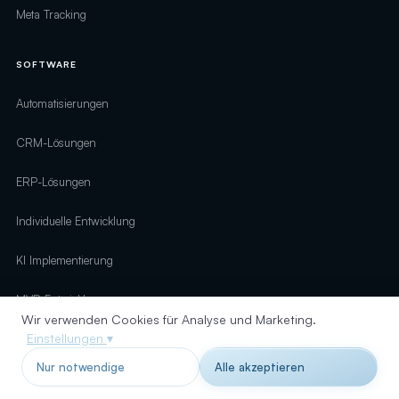
Meta Tracking
SOFTWARE
Automatisierungen
CRM-Lösungen
ERP-Lösungen
Individuelle Entwicklung
KI Implementierung
MVP-Entwicklung
Wir verwenden Cookies für Analyse und Marketing.
Einstellungen
▾
Perfex CRM
Nur notwendige
Alle akzeptieren
UNTERNEHMEN