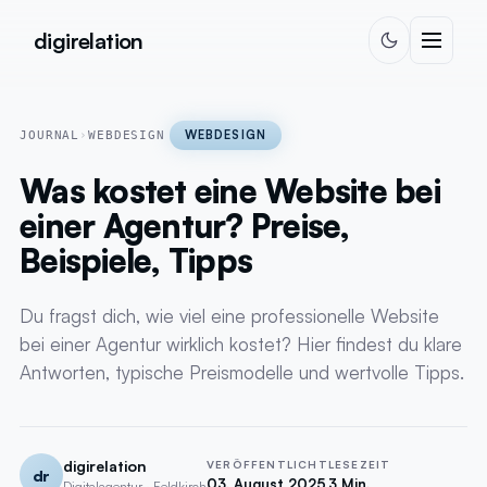
Skip to content
digirelation
WEBDESIGN
JOURNAL
›
WEBDESIGN
Was kostet eine Website bei
einer Agentur? Preise,
Beispiele, Tipps
Du fragst dich, wie viel eine professionelle Website
bei einer Agentur wirklich kostet? Hier findest du klare
Antworten, typische Preismodelle und wertvolle Tipps.
digirelation
VERÖFFENTLICHT
LESEZEIT
dr
03. August 2025
3 Min.
Digitalagentur · Feldkirch