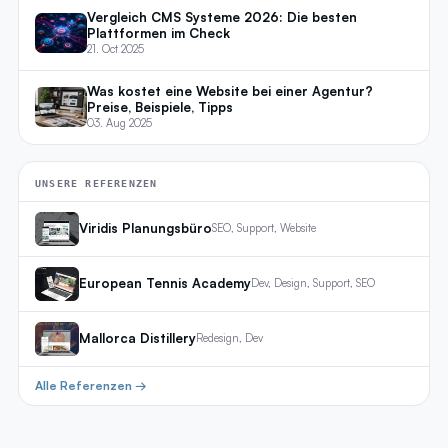
Vergleich CMS Systeme 2026: Die besten
Plattformen im Check
21. Oct 2025
Was kostet eine Website bei einer Agentur?
Preise, Beispiele, Tipps
03. Aug 2025
UNSERE REFERENZEN
Viridis Planungsbüro
SEO, Support, Website
European Tennis Academy
Dev, Design, Support, SEO
Mallorca Distillery
Redesign, Dev
Alle Referenzen →