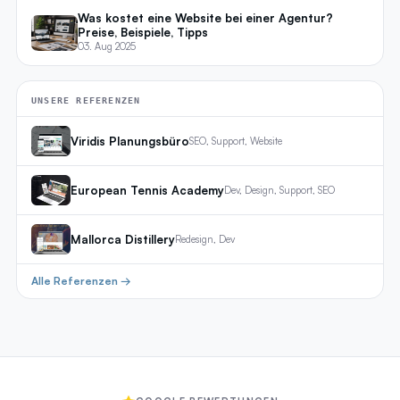
Was kostet eine Website bei einer Agentur?
Preise, Beispiele, Tipps
03. Aug 2025
UNSERE REFERENZEN
Viridis Planungsbüro
SEO, Support, Website
European Tennis Academy
Dev, Design, Support, SEO
Mallorca Distillery
Redesign, Dev
Alle Referenzen →