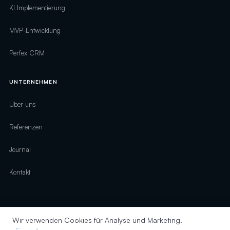
KI Implementierung
MVP-Entwicklung
Perfex CRM
UNTERNEHMEN
Über uns
Referenzen
Journal
Kontakt
Wir verwenden Cookies für Analyse und Marketing.
© 2026 digirelation · Alle Rechte vorbehalten