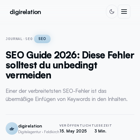
Zum Inhalt springen
digirelation
SEO
JOURNAL
›
SEO
SEO Guide 2026: Diese Fehler
solltest du unbedingt
vermeiden
Einer der verbreitetsten SEO-Fehler ist das
übermäßige Einfügen von Keywords in den Inhalten.
digirelation
VERÖFFENTLICHT
LESEZEIT
dr
15. May 2025
3 Min.
Digitalagentur · Feldkirch