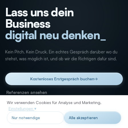
Lass uns dein
Business
digital neu denken
_
Kein Pitch. Kein Druck. Ein echtes Gespräch darüber wo du
stehst, was möglich ist, und ob wir die Richtigen dafür sind.
Kostenloses Erstgespräch buchen
→
Referenzen ansehen
Wir verwenden Cookies für Analyse und Marketing.
Einstellungen
▾
Nur notwendige
Alle akzeptieren