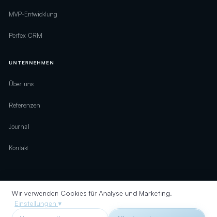
MVP-Entwicklung
Perfex CRM
UNTERNEHMEN
Über uns
Referenzen
Journal
Kontakt
Wir verwenden Cookies für Analyse und Marketing.
© 2026 digirelation · Alle Rechte vorbehalten
Einstellungen
▾
Impressum
Datenschutz
Sitemap