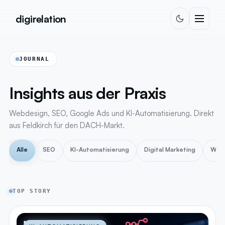
Zum Inhalt springen
digirelation
JOURNAL
Insights aus der Praxis
Webdesign, SEO, Google Ads und KI-Automatisierung. Direkt
aus Feldkirch für den DACH-Markt.
Alle
SEO
KI-Automatisierung
Digital Marketing
Web
TOP STORY