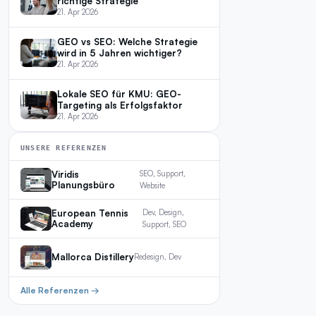
richtige Strategie
21. Apr 2026
GEO vs SEO: Welche Strategie
wird in 5 Jahren wichtiger?
21. Apr 2026
Lokale SEO für KMU: GEO-
Targeting als Erfolgsfaktor
21. Apr 2026
UNSERE REFERENZEN
Viridis
SEO, Support,
Planungsbüro
Website
European Tennis
Dev, Design,
Academy
Support, SEO
Mallorca Distillery
Redesign, Dev
Alle Referenzen →