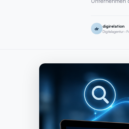
Unternehmen di
Kostenlos
· SEO-Analyse + 15 Min. Call mit Experte
→
digirelation
dr
Digitalagentur · F