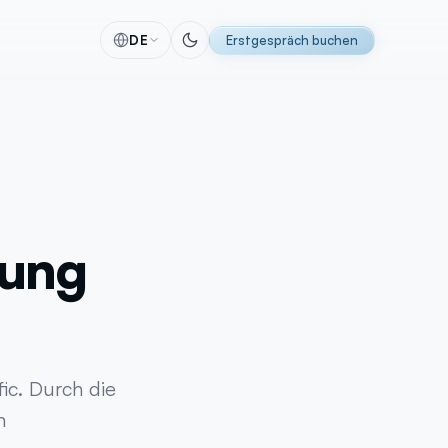
DE
Erstgespräch buchen
alyse
Software
 & Tracking
Individuelle Software-Lösungen
itung
Automatisierungen
racking
CRM-Lösungen
ing
ERP-Lösungen
rung
se
Individuelle Entwicklung
g
KI Implementierung
MVP-Entwicklung
Perfex CRM
ic. Durch die
n